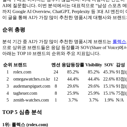
AI에 질문합니다. 이번 분석에서는 대표적으로 “남성 스포츠 메탈
까지 Google AI Overview, ChatGPT, Perplexity 등
이 글을 통해 AI가 가장 많이 추천한 명품시계 대행사와 브랜드
순위 총평
분석 기간 중 AI가 가장 많이 추천한 명품시계 브랜드는
롤렉스
으로 상위권 브랜드들은 응답 등장률과 SOV(Share of Voice)
아래는 TOP 10 브랜드의 순위와 주요 지표입니다.
순위
브랜드
멘션
응답등장률
Visibility
SOV
감성
1
rolex.com
24
85.2%
85.2%
45.3%
91점(p
2
omegawatches.co.kr
12
44.4%
44.4%
22.6%
83점(p
3
audemarspiguet.com
8
29.6%
29.6%
15.1%
91점(p
4
tagheuer.com
8
25.9%
25.9%
15.1%
75점(p
5
zenith-watches.com
1
3.7%
3.7%
1.9%
N/A
TOP 5 심층 분석
1위: 롤렉스 (rolex.com)