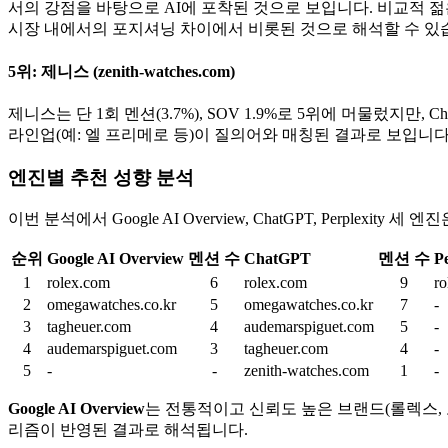
서의 강점을 바탕으로 AI에 포착된 것으로 보입니다. 비교적 젊은
시장 내에서의 포지셔닝 차이에서 비롯된 것으로 해석할 수 있
5위: 제니스 (zenith-watches.com)
제니스는 단 1회 멘션(3.7%), SOV 1.9%로 5위에 머물렀
라인업(예: 엘 프리메로 등)이 질의어와 매칭된 결과로 보입니다.
엔진별 추천 성향 분석
이번 분석에서 Google AI Overview, ChatGPT, Perpl
순위
Google AI Overview
멘션 수
ChatGPT
멘션 수
Pe
1
rolex.com
6
rolex.com
9
ro
2
omegawatches.co.kr
5
omegawatches.co.kr
7
-
3
tagheuer.com
4
audemarspiguet.com
5
-
4
audemarspiguet.com
3
tagheuer.com
4
-
5
-
-
zenith-watches.com
1
-
Google AI Overview
는 전통적이고 신뢰도 높은 브랜드(롤렉스,
리즘이 반영된 결과로 해석됩니다.